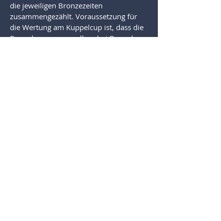
die jeweiligen Bronzezeiten
zusammengezählt. Voraussetzung für
die Wertung am Kuppelcup ist, dass die
Bewerbsgruppe an allen drei Bewerben
teilnimmt.
Termine 2026:
18. April 2026: Kastelbell
25. April 2026: St. Johann im Ahrntal
09. Mai 2026: Winnebach
ANMELDUNG:
www.suedtiroler-kuppelcup.it
Achtung: für jeden Bewerb bitte einzeln
anmelden!