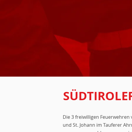
SÜDTIROLE
Die 3 freiwilligen Feuerwehren
und St. Johann im Tauferer Ahr