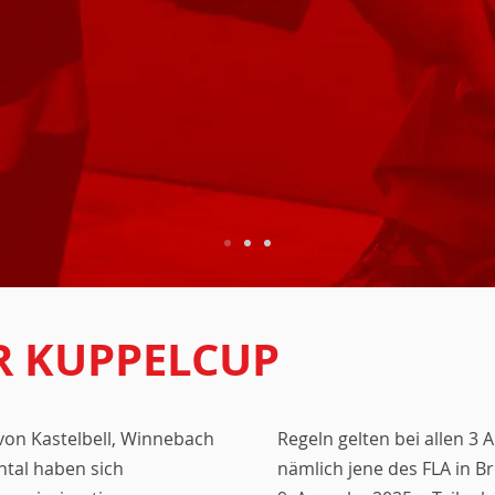
R KUPPELCUP
 von Kastelbell, Winnebach
Regeln gelten bei allen 3 
ntal haben sich
nämlich jene des FLA in B