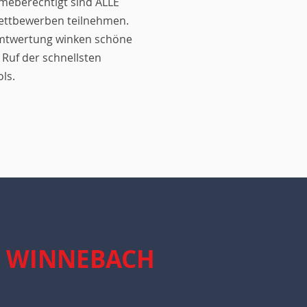
meberechtigt sind ALLE
 Wettbewerben teilnehmen.
amtwertung winken schöne
Ruf der schnellsten
ls.
WINNEBACH
– 09.05.2026 –