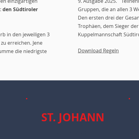
n einzigartigen
9. Ausgabe 2025. Teilneh
:
den Südtiroler
Gruppen, die an allen 3
Den ersten drei der Ges
Trophäen, dem Sieger der 
b in den jeweiligen 3
Kuppelmannschaft Südtiro
 zu erreichen. Jene
Download Regeln
umme die niedrigste
ST. JOHANN
– 25.04.2026
–