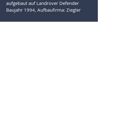
aufgebaut auf Landrover Defender
Baujahr 1994, Aufbaufirma: Ziegler
1 MTF
1 Mannschaftstransportfahrzeug
Funkrufname: Fahrzeug 1 Winnebach
aufgebaut auf VW Caravelle
Baujahr 2001
1 LFB-A
Löschfahrzeug mit Bergeausrüstung
Funkrufname: Löschrüst Winnebach
aufgebaut auf Renault Midlum 4x4 (14
Tonnen)
Baujahr 2010, Aufbaufirma Nusser,
Feldkirchen (Kärnten)
Freiwillige Feuerwehr Winnebach
St. Silvesterstraße 4