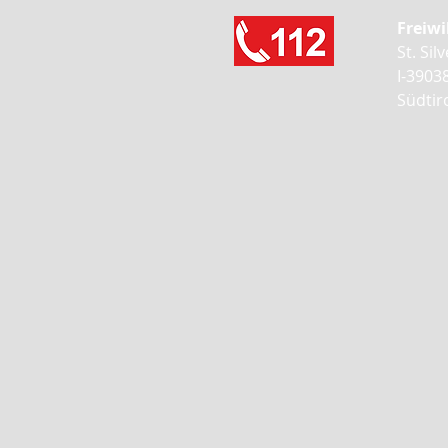
Freiw
St. Sil
I-3903
Südtiro