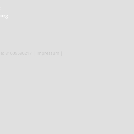
2
.org
le: 81009590217 |
Impressum
|