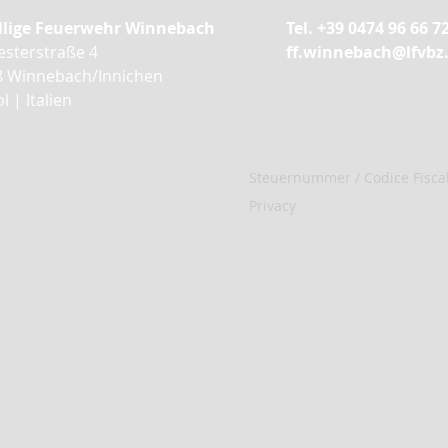
illige Feuerwehr Winnebach
Tel. +39 0474 96 66 7
vesterstraße 4
ff.winnebach@lfvbz
8
Winnebach/Innichen
l | Italien
Steuernummer / Codice Fisca
Privacy